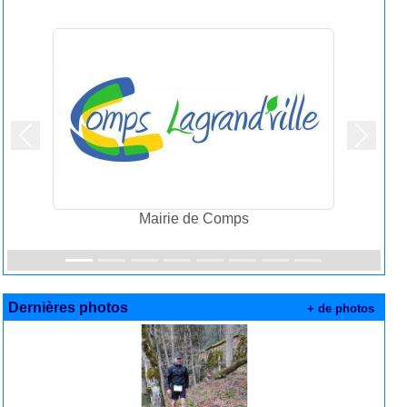
Précedent
Suivan
Mairie de Comps
Dernières photos
+ de photos