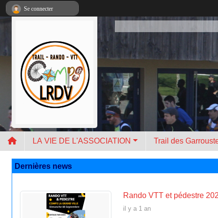
Panneau de gestion des cookies
Se connecter
LA VIE DE L'ASSOCIATION
Trail des Garroust
Dernières news
Rando VTT et pédestre 20
il y a 1 an