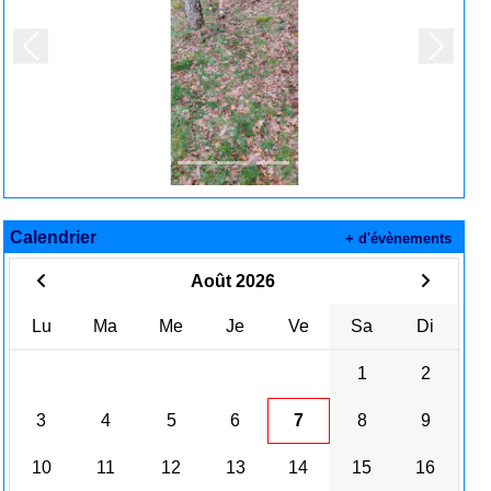
Précedent
Suivan
Calendrier
+ d'évènements
Août 2026
Lu
Ma
Me
Je
Ve
Sa
Di
1
2
3
4
5
6
7
8
9
10
11
12
13
14
15
16