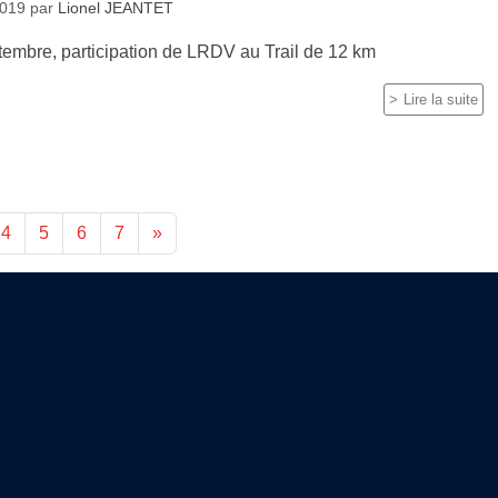
2019
par
Lionel JEANTET
mbre, participation de LRDV au Trail de 12 km
Lire la suite
4
5
6
7
»