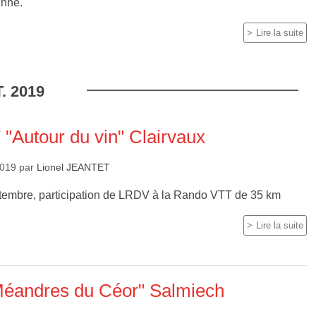
inne.
Lire la suite
.
2019
"Autour du vin" Clairvaux
2019
par
Lionel JEANTET
embre, participation de LRDV à la Rando VTT de 35 km
Lire la suite
 Méandres du Céor" Salmiech