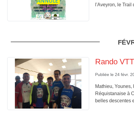
l'Aveyron, le Trai
FÉVR
Rando VTT 
Publiée le
24 févr. 
Mathieu, Younes, F
Réquistanaise à C
belles descentes e