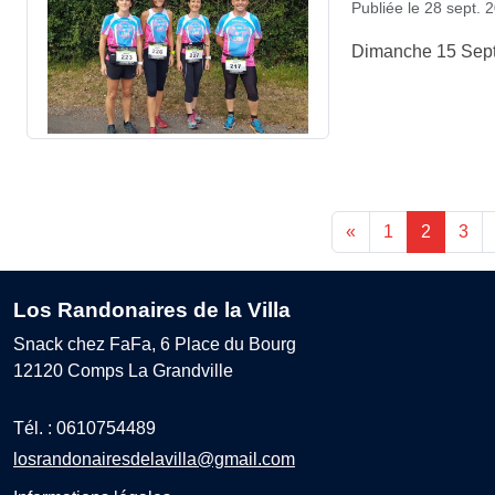
Publiée le
28 sept. 
Dimanche 15 Septe
«
1
2
3
Los Randonaires de la Villa
Snack chez FaFa, 6 Place du Bourg
12120
Comps La Grandville
Tél. :
0610754489
losrandonairesdelavilla@gmail.com