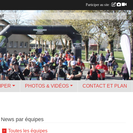
Participer au site :
il
IPER
PHOTOS & VIDÉOS
CONTACT ET PLAN
News par équipes
Toutes les équipes