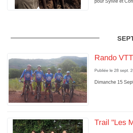
pour Sylvie et Cor
SEPT
Rando VTT 
Publiée le
28 sept. 
Dimanche 15 Sept
Trail "Les