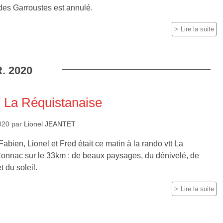
l des Garroustes est annulé.
Lire la suite
.
2020
La Réquistanaise
2020
par
Lionel JEANTET
abien, Lionel et Fred était ce matin à la rando vtt La
onnac sur le 33km : de beaux paysages, du dénivelé, de
t du soleil.
Lire la suite